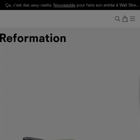
Ça, c'est des
sexy maths
.
Nouveautés
pour faire son entrée à Wall Street.
Notre Bilan Responsable 2025 est ici.
Lisez-le
.