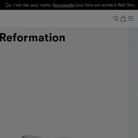
Ça, c'est des
sexy maths
.
Nouveautés
pour faire son entrée à Wall Street.
Notre Bilan Responsable 2025 est ici.
Lisez-le
.