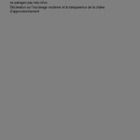
ne partagez pas mes infos
Déclaration sur l’esclavage moderne et la transparence de la chaîne
d’approvisionnement