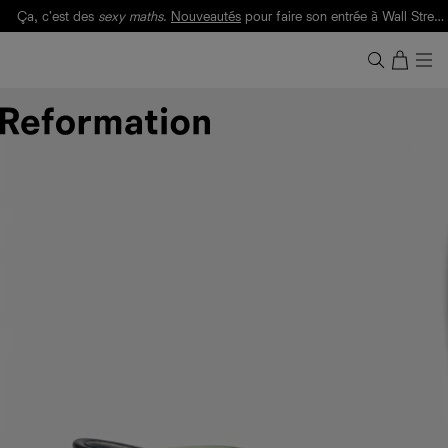
Ça, c'est des
sexy maths
.
Nouveautés
pour faire son entrée à Wall Street.
Notre Bilan Responsable 2025 est ici.
Lisez-le
.