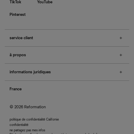
TikTok
YouTube
Pinterest
service client
f.a.q.
à propos
contactez-nous
guide des tailles
à propos de Ref
e-cartes cadeaux
informations juridiques
boutiques
retours et échanges
investisseurs
confidentialité
rechercher une commande
nous rejoindre
France
plan du site
se connecter
programme d'affiliation
accessibilité
© 2026 Reformation
politique de confidentialité Californie
confidentialité
ne partagez pas mes infos