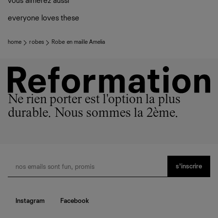
vous aimerez aussi
ateliers partenaires qui partagent notre vision. Ensemble,
plutôt sur d’autres personnes
nous privilégions le bien-être des équipes et la réduction
La circularité chez Ref
everyone loves these
de notre empreinte environnementale.
En savoir plus
sur le développement durable chez Ref
home
robes
Robe en maille Amelia
Ne rien porter est l'option la plus
durable. Nous sommes la 2ème.
s’inscrire
Instagram
Facebook