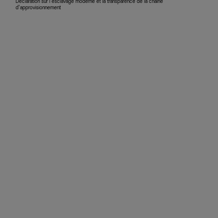
Déclaration sur l’esclavage moderne et la transparence de la chaîne
d’approvisionnement