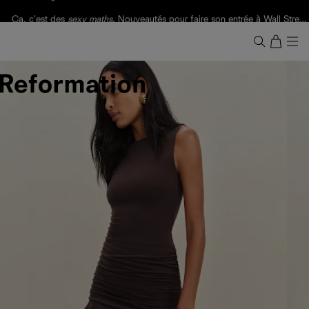
Livraison gratuite. Frais de douane et taxes inclus.
Ça, c'est des
sexy maths
.
Nouveautés
pour faire son entrée à Wall Street.
Notre Bilan Responsable 2025 est ici.
Lisez-le
.