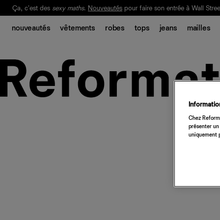
Ça, c'est des
sexy maths
.
Nouveautés
pour faire son entrée à Wall Stree
Notre Bilan Responsable 2025 est ici.
Lisez-le
.
nouveautés
vêtements
robes
tops
jeans
mailles
Information
Chez Reforma
présenter un 
uniquement p