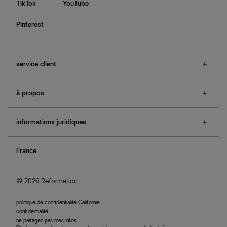
TikTok
YouTube
Pinterest
service client
f.a.q.
à propos
contactez-nous
guide des tailles
à propos de Ref
e-cartes cadeaux
informations juridiques
boutiques
retours et échanges
investisseurs
confidentialité
rechercher une commande
nous rejoindre
France
plan du site
se connecter
programme d'affiliation
accessibilité
© 2026 Reformation
politique de confidentialité Californie
confidentialité
ne partagez pas mes infos