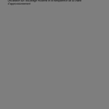
Déclaration sur l’esclavage moderne et la transparence de la chaîne
d’approvisionnement