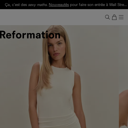
Ça, c'est des
sexy maths
.
Nouveautés
pour faire son entrée à Wall Street.
Notre Bilan Responsable 2025 est ici.
Lisez-le
.