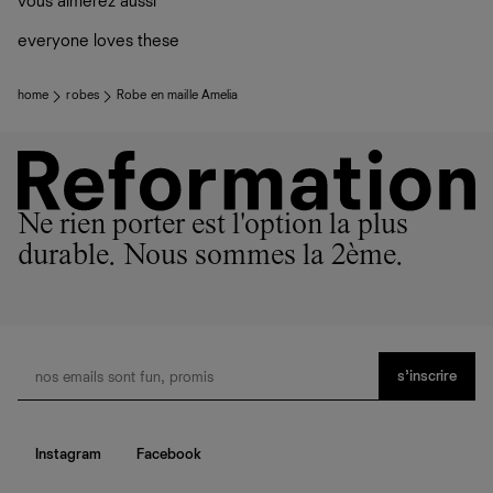
vous aimerez aussi
ateliers partenaires qui partagent notre vision. Ensemble,
plutôt sur d’autres personnes
nous privilégions le bien-être des équipes et la réduction
La circularité chez Ref
everyone loves these
de notre empreinte environnementale.
En savoir plus
sur le développement durable chez Ref
home
robes
Robe en maille Amelia
Ne rien porter est l'option la plus
durable. Nous sommes la 2ème.
s’inscrire
Instagram
Facebook