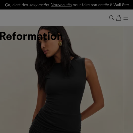
Ça, c'est des
sexy maths
.
Nouveautés
pour faire son entrée à Wall Street.
Notre Bilan Responsable 2025 est ici.
Lisez-le
.