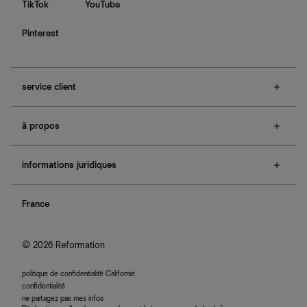
TikTok
YouTube
Pinterest
service client
f.a.q.
à propos
contactez-nous
guide des tailles
à propos de Ref
e-cartes cadeaux
informations juridiques
boutiques
retours et échanges
investisseurs
confidentialité
rechercher une commande
nous rejoindre
France
plan du site
se connecter
programme d'affiliation
accessibilité
© 2026 Reformation
politique de confidentialité Californie
confidentialité
ne partagez pas mes infos