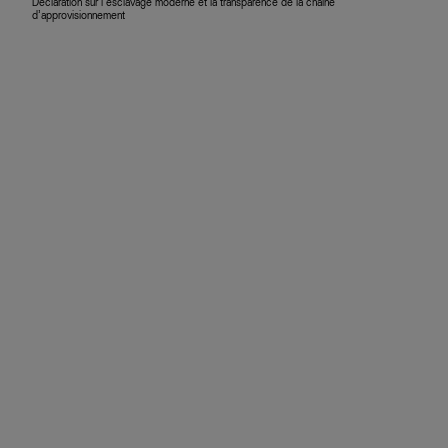
Déclaration sur l’esclavage moderne et la transparence de la chaîne
d’approvisionnement