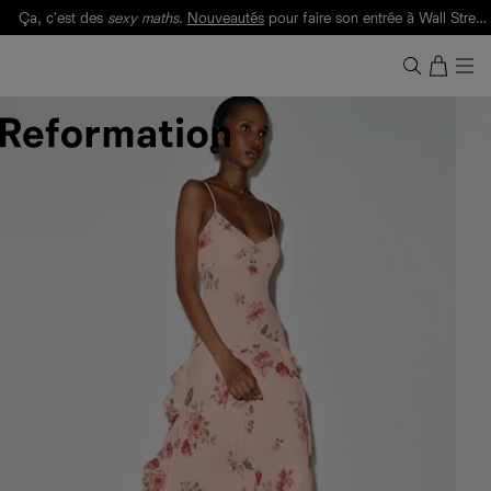
Ça, c'est des
sexy maths
.
Nouveautés
pour faire son entrée à Wall Street.
Notre Bilan Responsable 2025 est ici.
Lisez-le
.