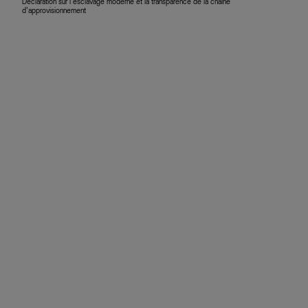
Déclaration sur l’esclavage moderne et la transparence de la chaîne
d’approvisionnement