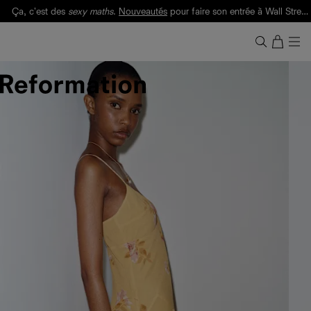
Ça, c'est des
sexy maths
.
Nouveautés
pour faire son entrée à Wall Street.
Notre Bilan Responsable 2025 est ici.
Lisez-le
.