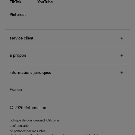
TikTok
YouTube
Pinterest
service client
f.a.q.
à propos
contactez-nous
guide des tailles
à propos de Ref
e-cartes cadeaux
informations juridiques
boutiques
retours et échanges
investisseurs
confidentialité
rechercher une commande
nous rejoindre
France
plan du site
se connecter
programme d'affiliation
accessibilité
© 2026 Reformation
politique de confidentialité Californie
confidentialité
ne partagez pas mes infos