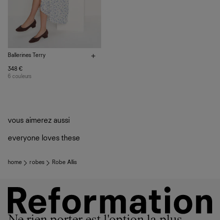
nous privilégions le bien-être des équipes et la réduction
de notre empreinte environnementale.
Ballerines Terry
348 €
6 couleurs
vous aimerez aussi
everyone loves these
home
robes
Robe Allis