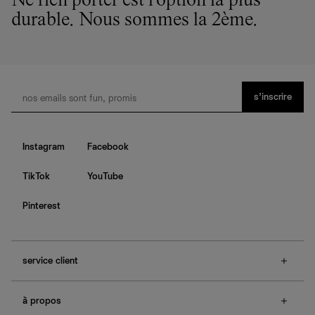
Ne rien porter est l'option la plus
durable. Nous sommes la 2ème.
s’inscrire
Instagram
Facebook
TikTok
YouTube
Pinterest
service client
f.a.q.
à propos
contactez-nous