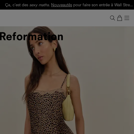
Ça, c'est des
sexy maths
.
Nouveautés
pour faire son entrée à Wall Street.
Notre Bilan Responsable 2025 est ici.
Lisez-le
.