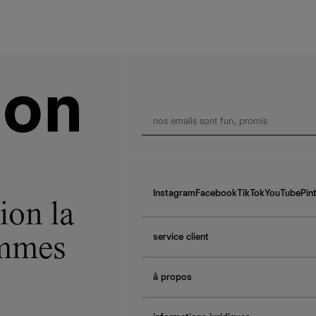
Instagram
Facebook
TikTok
YouTube
Pin
ion la
service client
ommes
f.a.q.
à propos
contactez-nous
guide des tailles
à propos de Ref