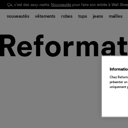
Ça, c'est des
sexy maths
.
Nouveautés
pour faire son entrée à Wall Stree
Notre Bilan Responsable 2025 est ici.
Lisez-le
.
nouveautés
vêtements
robes
tops
jeans
mailles
Information
Chez Reforma
présenter un 
uniquement p