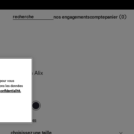
nos engagements
compte
panier (
0
)
Robe en lin Alix
 pour vous
218 €
sons les données
confidentialité.
bleu nuit
guide des tailles
choisissez une taille