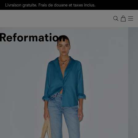
Livraison gratuite. Frais de douane et taxes inclus.
Ça, c'est des
sexy maths
.
Nouveautés
pour faire son entrée à Wall Street.
Notre Bilan Responsable 2025 est ici.
Lisez-le
.