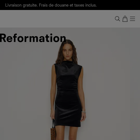
Livraison gratuite. Frais de douane et taxes inclus.
Ça, c'est des
sexy maths
.
Nouveautés
pour faire son entrée à Wall Street.
Notre Bilan Responsable 2025 est ici.
Lisez-le
.