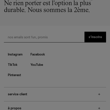
de notre empreinte environnementale.
Ne rien porter est l'option la plus
durable. Nous sommes la 2ème.
s’inscrire
Instagram
Facebook
TikTok
YouTube
Pinterest
service client
f.a.q.
à propos
contactez-nous