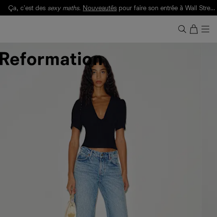
Ça, c'est des
sexy maths
.
Nouveautés
pour faire son entrée à Wall Street.
Notre Bilan Responsable 2025 est ici.
Lisez-le
.