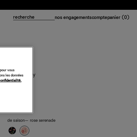
nos engagements
compte
panier (
0
)
 pour vous
Robe Ailany
sons les données
confidentialité.
298 €
classiques
de saison
— rose serenade