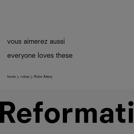
vous aimerez aussi
everyone loves these
home
robes
Robe Ailany