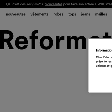
Ça, c'est des
sexy maths
.
Nouveautés
pour faire son entrée à Wall Stree
Notre Bilan Responsable 2025 est ici.
Lisez-le
.
nouveautés
vêtements
robes
tops
jeans
mailles
Information
Chez Reforma
présenter un 
uniquement p