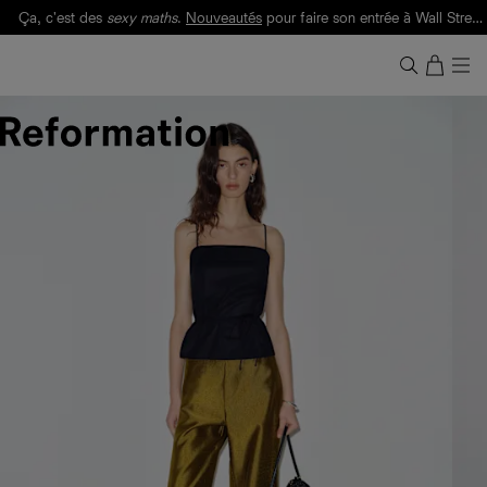
Ça, c'est des
sexy maths
.
Nouveautés
pour faire son entrée à Wall Street.
Notre Bilan Responsable 2025 est ici.
Lisez-le
.