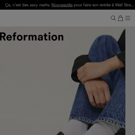
Ça, c'est des
sexy maths
.
Nouveautés
pour faire son entrée à Wall Street.
Notre Bilan Responsable 2025 est ici.
Lisez-le
.