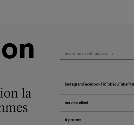
Instagram
Facebook
TikTok
YouTube
Pin
ion la
service client
ommes
f.a.q.
à propos
contactez-nous
guide des tailles
à propos de Ref