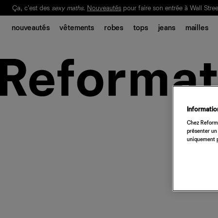
Ça, c'est des
sexy maths
.
Nouveautés
pour faire son entrée à Wall Stree
Notre Bilan Responsable 2025 est ici.
Lisez-le
.
nouveautés
vêtements
robes
tops
jeans
mailles
Information
Chez Reforma
présenter un 
uniquement p