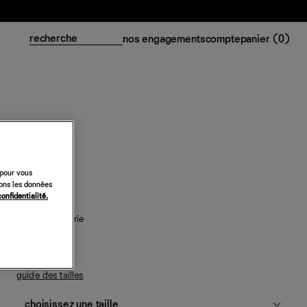
nos engagements
compte
panier (
0
)
Jupe Adri
 pour vous
sons les données
268 €
confidentialité.
blanc à broderie
guide des tailles
choisissez une taille