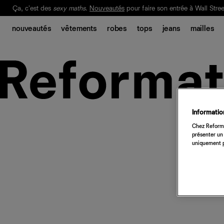
Ça, c'est des
sexy maths
.
Nouveautés
pour faire son entrée à Wall Stree
Notre Bilan Responsable 2025 est ici.
Lisez-le
.
nouveautés
vêtements
robes
tops
jeans
mailles
Information
Chez Reforma
présenter un 
uniquement p