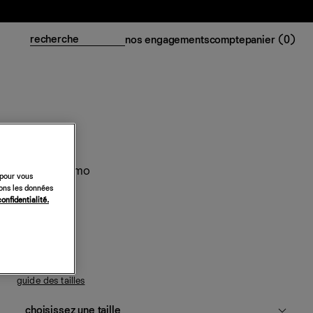
nos engagements
compte
panier (
0
)
Robe Adelmo
 pour vous
sons les données
318 €
confidentialité.
avocat
guide des tailles
choisissez une taille