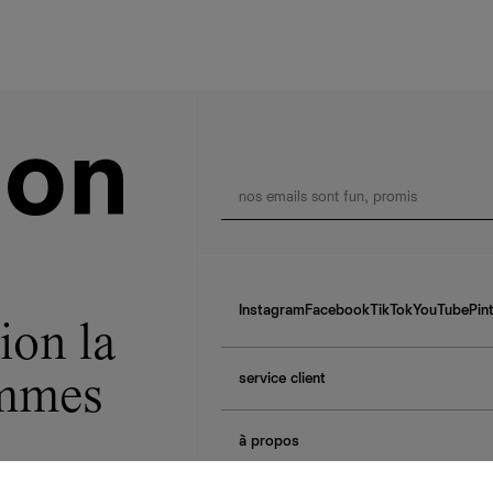
Instagram
Facebook
TikTok
YouTube
Pin
ion la
service client
ommes
f.a.q.
à propos
contactez-nous
guide des tailles
à propos de Ref