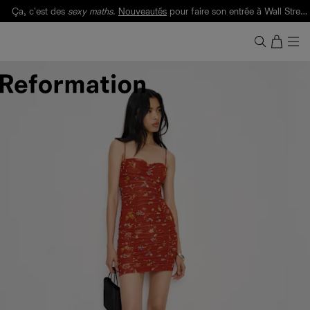
Ça, c'est des
sexy maths
.
Nouveautés
pour faire son entrée à Wall Street.
Notre Bilan Responsable 2025 est ici.
Lisez-le
.