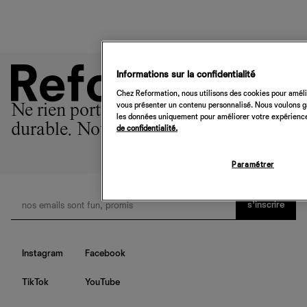
Informations sur la confidentialité
Chez Reformation, nous utilisons des cookies pour amélio
vous présenter un contenu personnalisé. Nous voulons gar
Ne rien porter est l'option la plus
les données uniquement pour améliorer votre expérience 
durable. Nous sommes la 2ème.
de confidentialité.
Paramétrer
s’inscrire
Instagram
Facebook
TikTok
YouTube