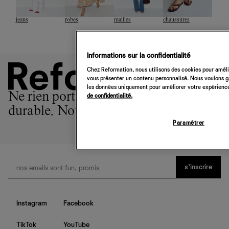
jeans
robes
mailles
chaussures
Informations sur la confidentialité
Chez Reformation, nous utilisons des cookies pour amélio
vous présenter un contenu personnalisé. Nous voulons gar
les données uniquement pour améliorer votre expérience 
Ne rien porter est l'option la plus
de confidentialité.
durable. Nous sommes la 2ème.
Paramétrer
s’inscrire
Instagram
Facebook
TikTok
YouTube