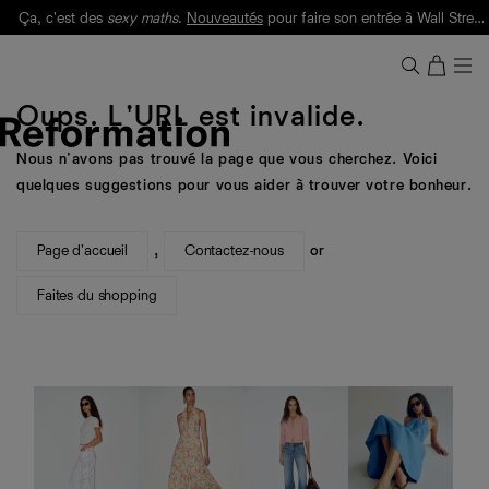
Ça, c'est des
sexy maths
.
Nouveautés
pour faire son entrée à Wall Street.
Notre Bilan Responsable 2025 est ici.
Lisez-le
.
Oups. L'URL est invalide.
Nous n'avons pas trouvé la page que vous cherchez. Voici
quelques suggestions pour vous aider à trouver votre bonheur.
Page d'accueil
,
Contactez-nous
or
Faites du shopping