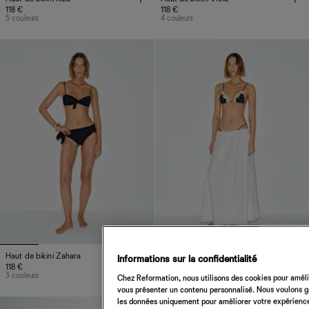
118 €
118 €
5 couleurs
4 couleurs
Haut de bikini Zahara
Haut de bikini Kaia
Informations sur la confidentialité
118 €
138 €
3 couleurs
5 couleurs
Chez Reformation, nous utilisons des cookies pour amélio
vous présenter un contenu personnalisé. Nous voulons gar
les données uniquement pour améliorer votre expérience 