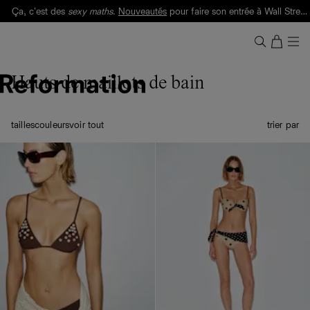
Ça, c'est des
sexy maths
.
Nouveautés
pour faire son entrée à Wall Street.
Notre Bilan Responsable 2025 est ici.
Lisez-le
.
Hauts de maillots de bain
tailles
couleurs
voir tout
trier par