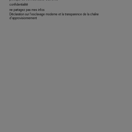
confidentialité
ne partagez pas mes infos
Déclaration sur l’esclavage moderne et la transparence de la chaîne
d’approvisionnement