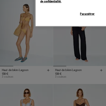
de confidentialité.
Paramétrer
Haut de bikini Lagoon
Haut de bikini Lagoon
138 €
138 €
3 couleurs
3 couleurs