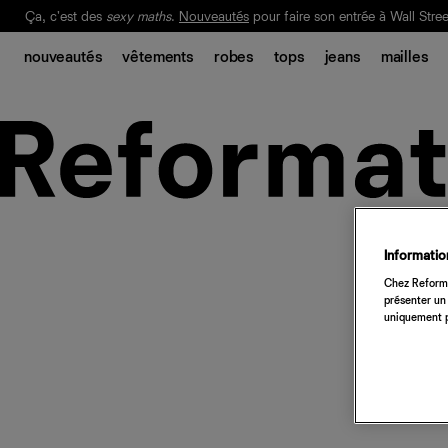
Ça, c'est des
sexy maths
.
Nouveautés
pour faire son entrée à Wall Stree
Notre Bilan Responsable 2025 est ici.
Lisez-le
.
nouveautés
vêtements
robes
tops
jeans
mailles
Information
Chez Reforma
présenter un 
uniquement p