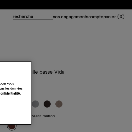
nos engagements
compte
panier (
0
)
Pantalon taille basse Vida
218 €
 pour vous
sons les données
confidentialité.
classiques
de saison
— rayures marron