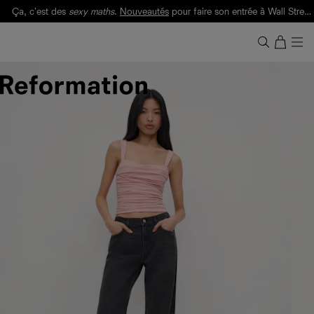
Ça, c'est des
sexy maths
.
Nouveautés
pour faire son entrée à Wall Street.
Notre Bilan Responsable 2025 est ici.
Lisez-le
.