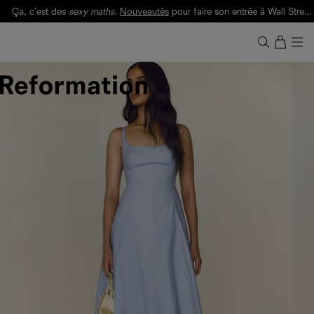
Ça, c'est des
sexy maths
.
Nouveautés
pour faire son entrée à Wall Street.
Notre Bilan Responsable 2025 est ici.
Lisez-le
.