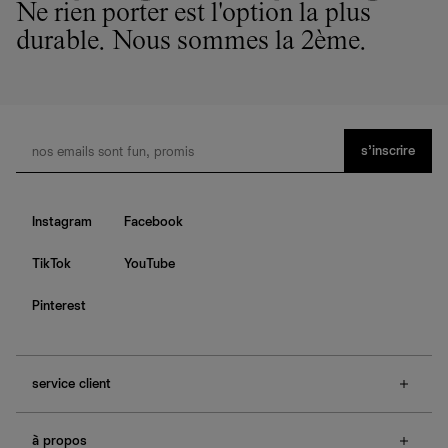
de notre empreinte environnementale.
Ne rien porter est l'option la plus
durable. Nous sommes la 2ème.
s’inscrire
Instagram
Facebook
TikTok
YouTube
Pinterest
service client
f.a.q.
à propos
contactez-nous