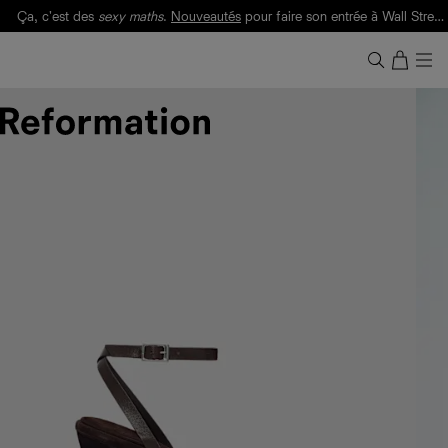
Ça, c'est des
sexy maths
.
Nouveautés
pour faire son entrée à Wall Street.
Notre Bilan Responsable 2025 est ici.
Lisez-le
.