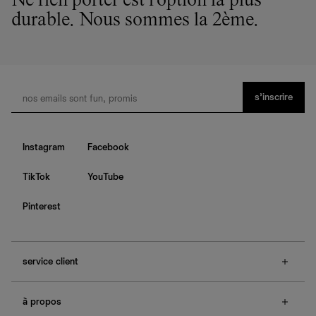
Ne rien porter est l'option la plus
durable. Nous sommes la 2ème.
s’inscrire
Instagram
Facebook
TikTok
YouTube
Pinterest
service client
f.a.q.
à propos
contactez-nous