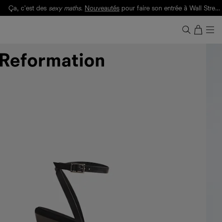
Ça, c'est des
sexy maths
.
Nouveautés
pour faire son entrée à Wall Street.
Notre Bilan Responsable 2025 est ici.
Lisez-le
.