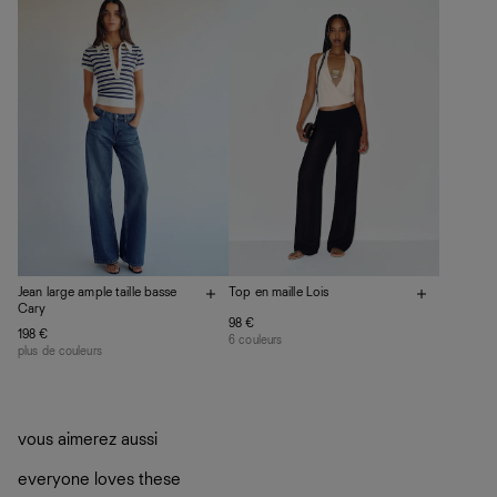
vos vêtements de ne pas finir dans les décharges, mais
plutôt sur d’autres personnes
La circularité chez Ref
En savoir plus
sur le développement durable chez Ref
Jean large ample taille basse
Top en maille Lois
Cary
98 €
198 €
6 couleurs
plus de couleurs
vous aimerez aussi
everyone loves these