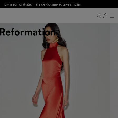
Livraison gratuite. Frais de douane et taxes inclus.
Ça, c'est des
sexy maths
.
Nouveautés
pour faire son entrée à Wall Street.
Notre Bilan Responsable 2025 est ici.
Lisez-le
.