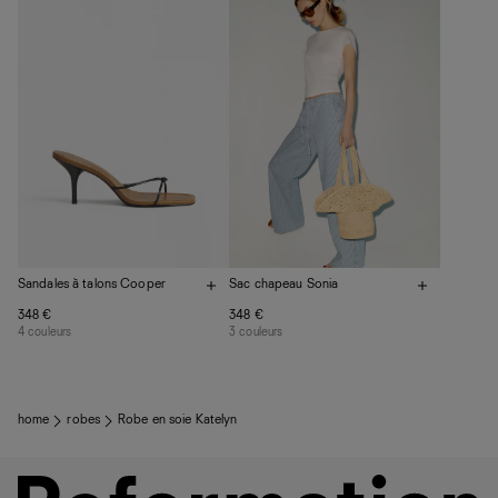
plutôt sur d’autres personnes
La circularité chez Ref
En savoir plus
sur le développement durable chez Ref
Sandales à talons Cooper
Sac chapeau Sonia
348 €
348 €
4 couleurs
3 couleurs
home
robes
Robe en soie Katelyn