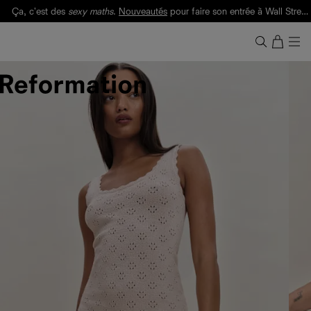
Ça, c'est des
sexy maths
.
Nouveautés
pour faire son entrée à Wall Street.
Notre Bilan Responsable 2025 est ici.
Lisez-le
.