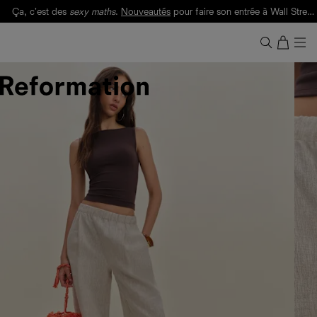
Ça, c'est des
sexy maths
.
Nouveautés
pour faire son entrée à Wall Street.
Notre Bilan Responsable 2025 est ici.
Lisez-le
.