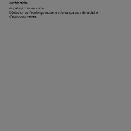
confidentialité
ne partagez pas mes infos
Déclaration sur l’esclavage moderne et la transparence de la chaîne
d’approvisionnement