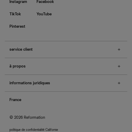
Instagram
Facebook
TikTok
YouTube
Pinterest
service client
f.a.q.
à propos
contactez-nous
guide des tailles
à propos de Ref
e-cartes cadeaux
informations juridiques
boutiques
retours et échanges
investisseurs
confidentialité
rechercher une commande
nous rejoindre
France
plan du site
se connecter
programme d'affiliation
accessibilité
© 2026 Reformation
politique de confidentialité Californie