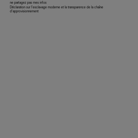
ne partagez pas mes infos
Déclaration sur l’esclavage moderne et la transparence de la chaîne
d’approvisionnement