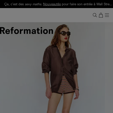
Ça, c'est des
sexy maths
.
Nouveautés
pour faire son entrée à Wall Street.
Notre Bilan Responsable 2025 est ici.
Lisez-le
.