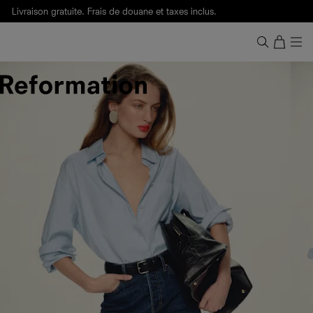
Livraison gratuite. Frais de douane et taxes inclus.
Ça, c'est des
sexy maths
.
Nouveautés
pour faire son entrée à Wall Street.
Notre Bilan Responsable 2025 est ici.
Lisez-le
.