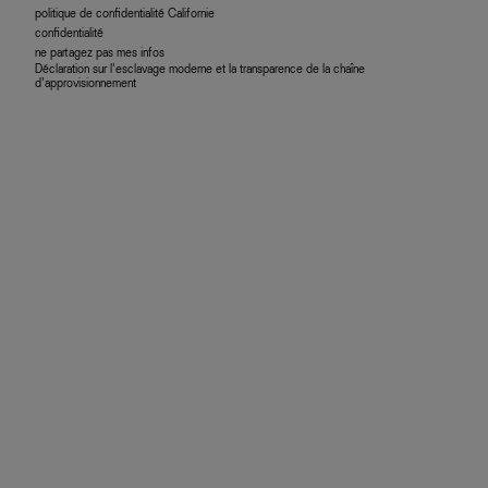
politique de confidentialité Californie
confidentialité
ne partagez pas mes infos
Déclaration sur l’esclavage moderne et la transparence de la chaîne
d’approvisionnement