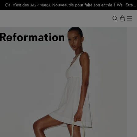
Ça, c'est des
sexy maths
.
Nouveautés
pour faire son entrée à Wall Street.
Notre Bilan Responsable 2025 est ici.
Lisez-le
.