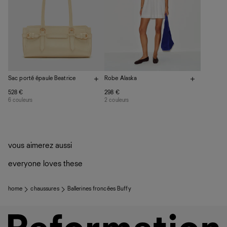
Sac porté épaule Beatrice
Robe Alaska
528 €
298 €
6 couleurs
2 couleurs
vous aimerez aussi
everyone loves these
home
chaussures
Ballerines froncées Buffy