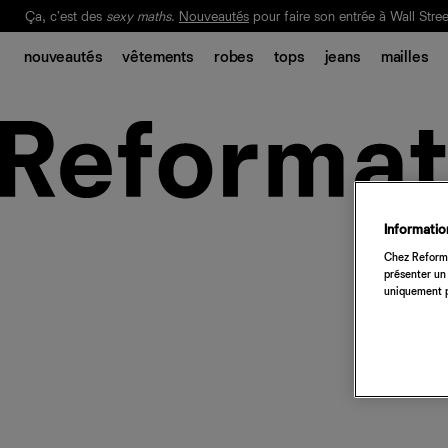
Ça, c'est des
sexy maths
.
Nouveautés
pour faire son entrée à Wall Stree
Notre Bilan Responsable 2025 est ici.
Lisez-le
.
nouveautés
vêtements
robes
tops
jeans
mailles
Information
Chez Reforma
présenter un 
uniquement p