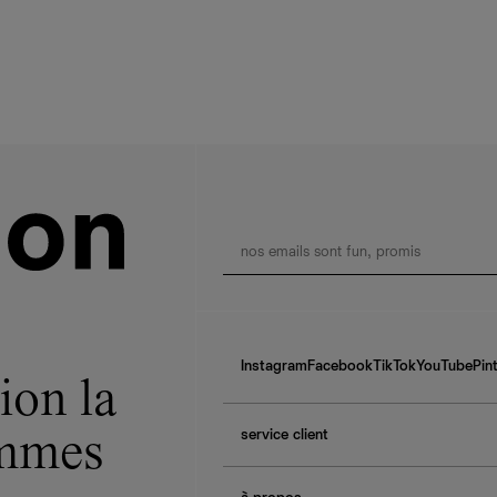
Instagram
Facebook
TikTok
YouTube
Pin
ion la
service client
ommes
f.a.q.