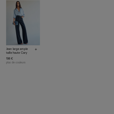
mais plutôt sur d’autres personnes
La circularité chez Ref
En savoir plus
sur le développement durable chez Ref
Jean large ample
taille haute Cary
198 €
plus de couleurs