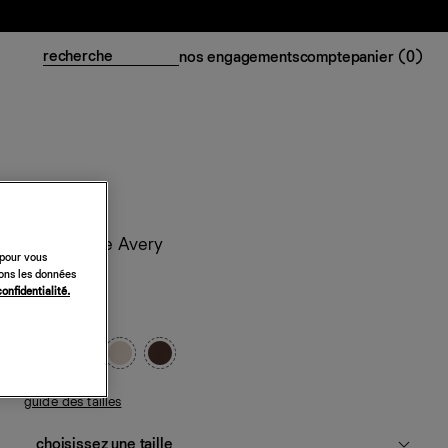
nos engagements
compte
panier (
0
)
Top en soie Avery
 pour vous
sons les données
228 €
confidentialité.
minéral
guide des tailles
choisissez une taille