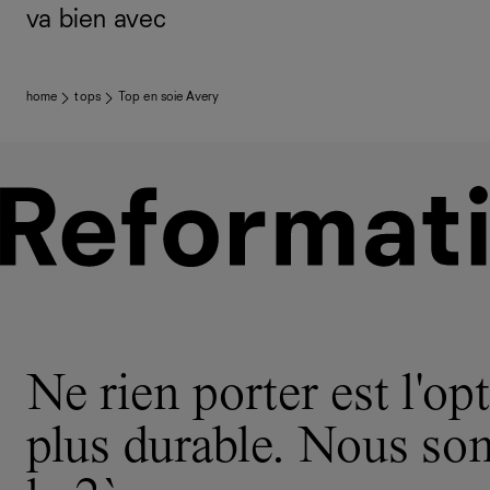
va bien avec
home
tops
Top en soie Avery
Ne rien porter est l'opt
plus durable. Nous s