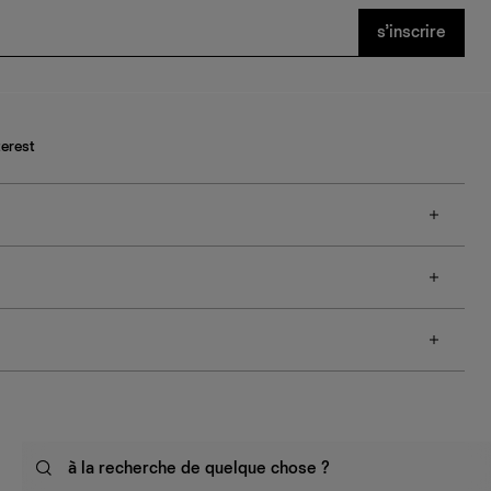
s’inscrire
terest
à la recherche de quelque chose ?