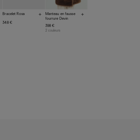
Bracelet Rosa
Manteau en fausse
fourrure Devin
348 €
398 €
2 couleurs