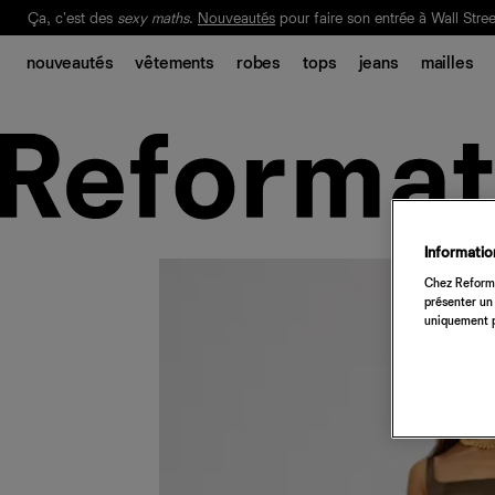
Ça, c'est des
sexy maths
.
Nouveautés
pour faire son entrée à Wall Stree
Notre Bilan Responsable 2025 est ici.
Lisez-le
.
nouveautés
vêtements
robes
tops
jeans
mailles
Information
Chez Reforma
présenter un 
uniquement p