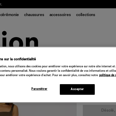
t.
cérémonie
chaussures
accessoires
collections
s sur la confidentialité
Robe en soie A
tion, nous utilisons des cookies pour améliorer votre expérience sur notre site internet et
contenu personnalisé. Nous voulons garantir la confidentialité de vos informations et utili
348 €
our améliorer votre expérience d'achat. Pour en savoir plus, consultez notre
politique de 
morille
Paramétrer
Accepter
Quantité
Désolé, 