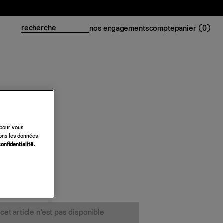
nos engagements
compte
panier (
0
)
mbre
 pour vous
sons les données
confidentialité.
cet article n’est pas disponible