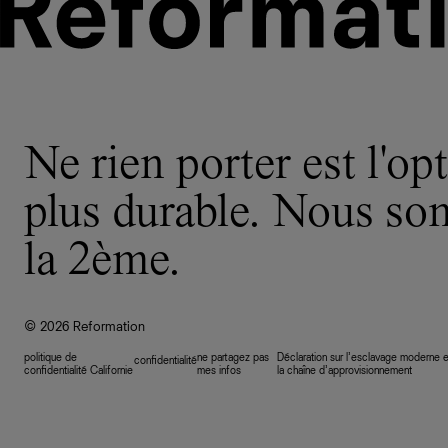
Ne rien porter est l'opt
plus durable. Nous s
la 2ème.
© 2026 Reformation
politique de
ne partagez pas
Déclaration sur l’esclavage moderne e
confidentialité
confidentialité Californie
mes infos
la chaîne d’approvisionnement