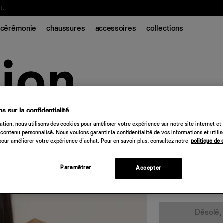
t.
cérémonie
chaussures
accessoires
collections
s sur la confidentialité
Robe en maille 
tion, nous utilisons des cookies pour améliorer votre expérience sur notre site internet et
contenu personnalisé. Nous voulons garantir la confidentialité de vos informations et utili
198 €
our améliorer votre expérience d'achat. Pour en savoir plus, consultez notre
politique de 
noir argenté scintillan
Paramétrer
Accepter
Quantité
Désolé, 