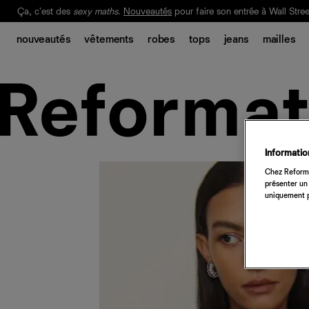
Ça, c'est des
sexy maths
.
Nouveautés
pour faire son entrée à Wall Stree
Notre Bilan Responsable 2025 est ici.
Lisez-le
.
nouveautés
vêtements
robes
tops
jeans
mailles
Information
Chez Reforma
présenter un 
uniquement p