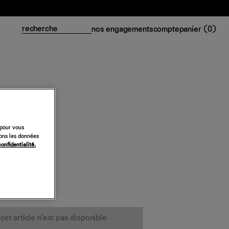
nos engagements
compte
panier (
0
)
Alden
 pour vous
sons les données
confidentialité.
t
cet article n’est pas disponible