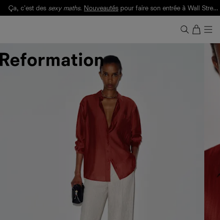
Livraison gratuite. Frais de douane et taxes inclus.
Ça, c'est des
sexy maths
.
Nouveautés
pour faire son entrée à Wall Street.
Notre Bilan Responsable 2025 est ici.
Lisez-le
.