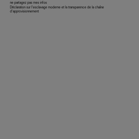
ne partagez pas mes infos
Déclaration sur l’esclavage moderne et la transparence de la chaîne
d’approvisionnement