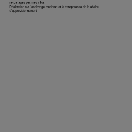
ne partagez pas mes infos
Déclaration sur l’esclavage moderne et la transparence de la chaîne
d’approvisionnement