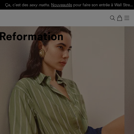
Ça, c'est des
sexy maths
.
Nouveautés
pour faire son entrée à Wall Street.
Notre Bilan Responsable 2025 est ici.
Lisez-le
.