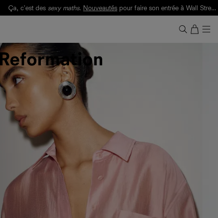
Ça, c'est des
sexy maths
.
Nouveautés
pour faire son entrée à Wall Street.
Notre Bilan Responsable 2025 est ici.
Lisez-le
.