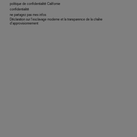
politique de confidentialité Californie
confidentialité
ne partagez pas mes infos
Déclaration sur l’esclavage moderne et la transparence de la chaîne
d’approvisionnement