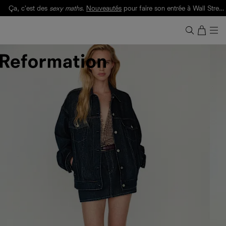
Ça, c'est des
sexy maths
.
Nouveautés
pour faire son entrée à Wall Street.
Notre Bilan Responsable 2025 est ici.
Lisez-le
.