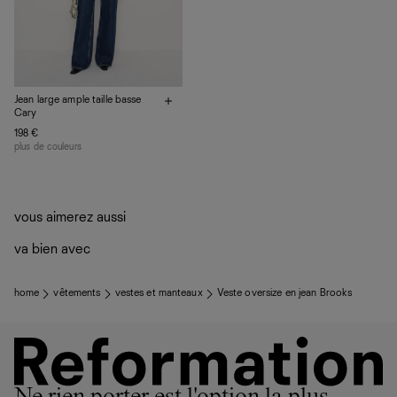
nous privilégions le bien-être des équipes et la réduction
de notre empreinte environnementale.
Jean large ample taille basse
Cary
198 €
plus de couleurs
vous aimerez aussi
va bien avec
home
vêtements
vestes et manteaux
Veste oversize en jean Brooks