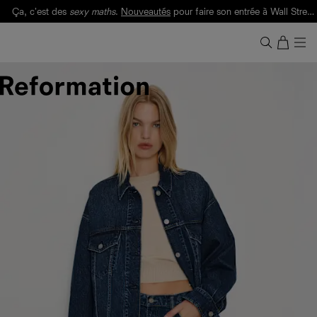
Ça, c'est des
sexy maths
.
Nouveautés
pour faire son entrée à Wall Street.
Notre Bilan Responsable 2025 est ici.
Lisez-le
.