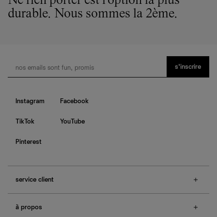
Ne rien porter est l'option la plus
durable. Nous sommes la 2ème.
s’inscrire
Instagram
Facebook
TikTok
YouTube
Pinterest
service client
f.a.q.
à propos
contactez-nous